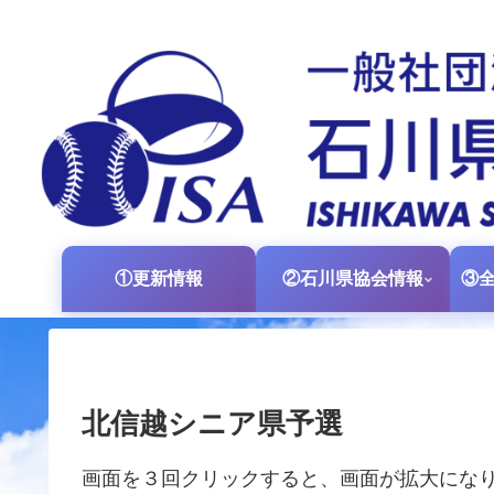
①更新情報
②石川県協会情報
北信越シニア県予選
画面を３回クリックすると、画面が拡大にな