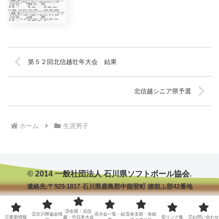
第５２回北信越壮年大会 結果
北信越シニア県予選
ホーム
生涯男子
© 2014 一般社団法人 石川県ソフトボール協会.
連絡先:〒929-1817 石川県鹿島郡中能登町 徳前ふ部42番地
③全国・北信
②石川県協会情
④大会一覧・結
⑤各支部・各組
①更新情報
越・中日本大会
⑥リンク集
⑦お問い合わせ