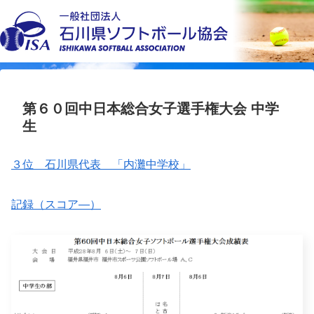
第６０回中日本総合女子選手権大会 中学
生
３位 石川県代表 「内灘中学校」
記録（スコア―）