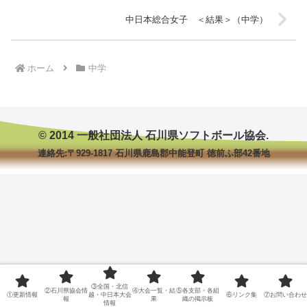
中日本総合女子 ＜結果＞（中学）
ホーム
中学
© 2014 一般社団法人 石川県ソフトボール協会.
連絡先:〒929-1817 石川県鹿島郡中能登町 徳前ふ部42番地
③全国・北信
②石川県協会情
④大会一覧・結
⑤各支部・各組
①更新情報
越・中日本大会
⑥リンク集
⑦お問い合わせ
報
果
織の掲示板
情報