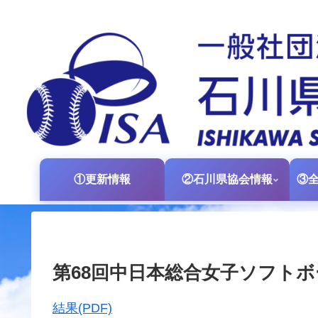
①更新情報
②石川県協会情報
第68回中日本総合女子ソフト
結果(PDF)