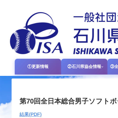
①更新情報
②石川県協会情報
第70回全日本総合男子ソフトボ
結果(PDF)