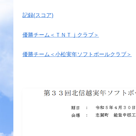
記録(スコア)
優勝チーム＜ＴＮＴｊクラブ＞
優勝チーム＜小松実年ソフトボールクラブ＞