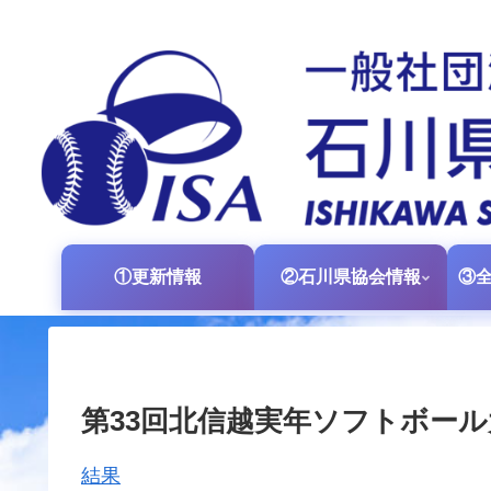
①更新情報
②石川県協会情報
第33回北信越実年ソフトボー
結果