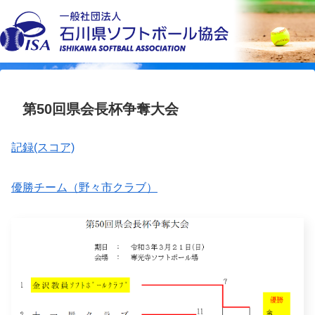
第50回県会長杯争奪大会
記録(スコア)
優勝チーム（野々市クラブ）