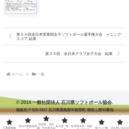
第５４回全日本実業団女子ソフトボール選手権大会 イニング
スコア 結果
第３５回 全日本クラブ女子大会 結果
ホーム
一般
© 2014 一般社団法人 石川県ソフトボール協会.
連絡先:〒929-1817 石川県鹿島郡中能登町 徳前ふ部42番地
③全国・北信
②石川県協会情
④大会一覧・結
⑤各支部・各組
①更新情報
越・中日本大会
⑥リンク集
⑦お問い合わせ