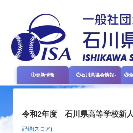
①更新情報
②石川県協会情報
令和2年度 石川県高等学校新
記録(スコア)