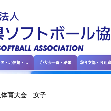
③全国・北信越・中日本大会情報
④大会一覧・結果
人体育大会 女子