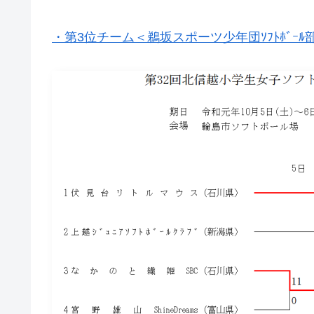
・第3位チーム＜鵜坂スポーツ少年団ｿﾌﾄﾎﾞｰ