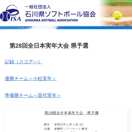
第28回全日本実年大会 県予選
記録（スコア―）
優勝チーム＜小松実年＞
準優勝チーム＜苗代実年＞