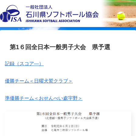
第1６回全日本一般男子大会 県予選
記録（スコア―）
優勝チーム＜日曜犬鷲クラブ＞
準優勝チーム＜おせんべい處宇野＞