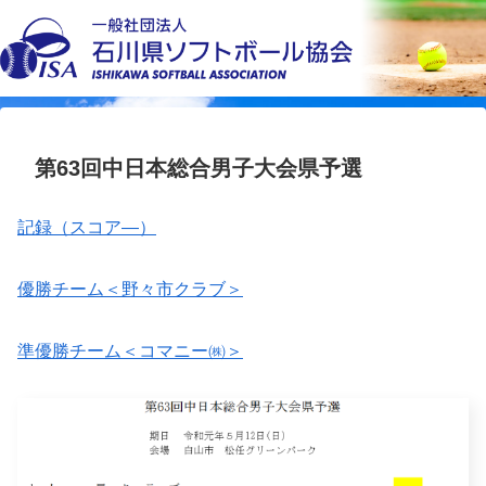
第63回中日本総合男子大会県予選
記録（スコア―）
優勝チーム＜野々市クラブ＞
準優勝チーム＜コマニー㈱＞