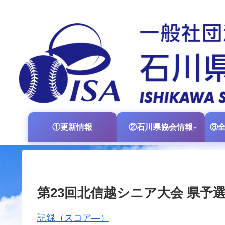
①更新情報
②石川県協会情報
第23回北信越シニア大会 県予
記録（スコア―）