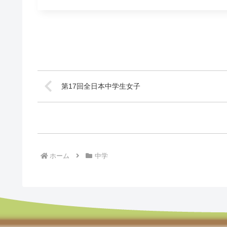
第17回全日本中学生女子
ホーム
中学