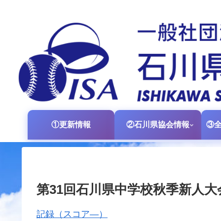
①更新情報
②石川県協会情報
第31回石川県中学校秋季新人大
記録（スコア―）