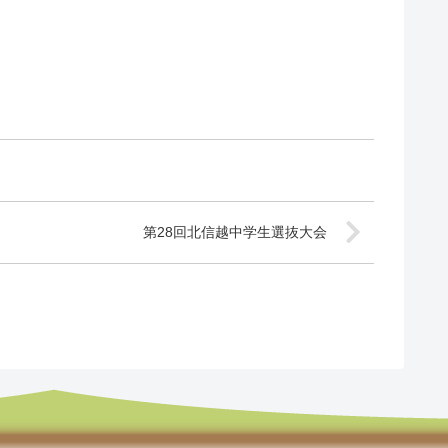
第28回北信越中学生選抜大会