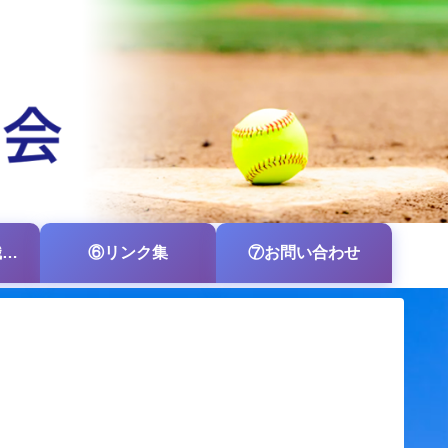
⑤各支部・各組織の掲示板
⑥リンク集
⑦お問い合わせ