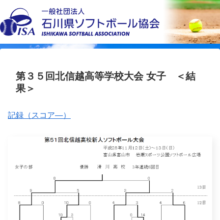
第３５回北信越高等学校大会 女子 ＜結
果＞
記録（スコア―）