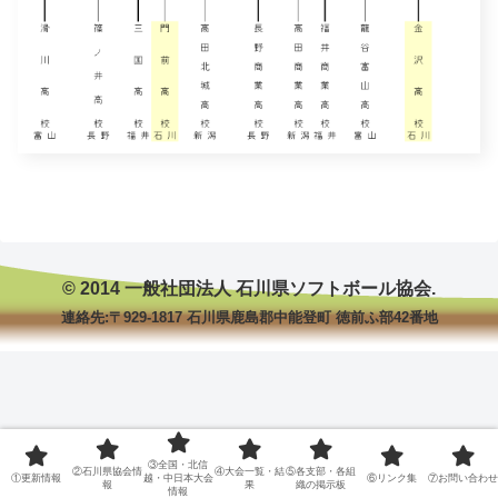
© 2014 一般社団法人 石川県ソフトボール協会.
連絡先:〒929-1817 石川県鹿島郡中能登町 徳前ふ部42番地
③全国・北信
②石川県協会情
④大会一覧・結
⑤各支部・各組
①更新情報
越・中日本大会
⑥リンク集
⑦お問い合わせ
報
果
織の掲示板
情報