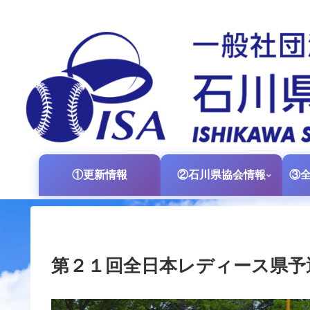
①更新情報
②石川県協会情報
第２１回全日本レディース県予