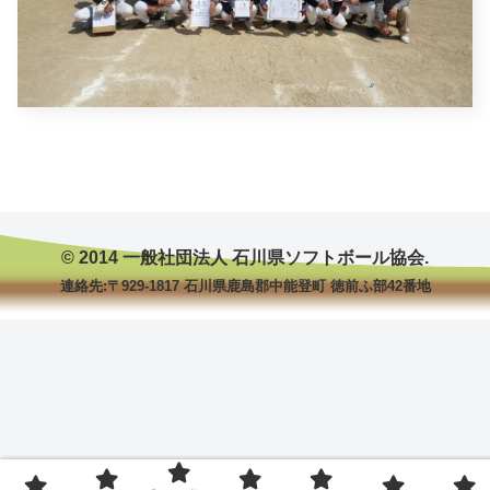
© 2014 一般社団法人 石川県ソフトボール協会.
連絡先:〒929-1817 石川県鹿島郡中能登町 徳前ふ部42番地