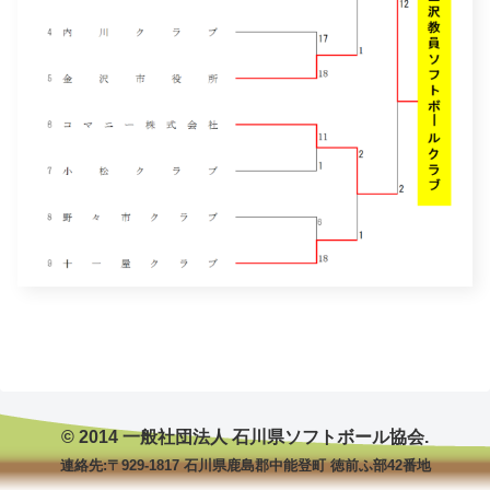
© 2014 一般社団法人 石川県ソフトボール協会.
連絡先:〒929-1817 石川県鹿島郡中能登町 徳前ふ部42番地