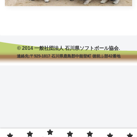
© 2014 一般社団法人 石川県ソフトボール協会.
連絡先:〒929-1817 石川県鹿島郡中能登町 徳前ふ部42番地