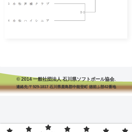
© 2014 一般社団法人 石川県ソフトボール協会.
連絡先:〒929-1817 石川県鹿島郡中能登町 徳前ふ部42番地