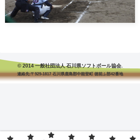
© 2014 一般社団法人 石川県ソフトボール協会.
連絡先:〒929-1817 石川県鹿島郡中能登町 徳前ふ部42番地