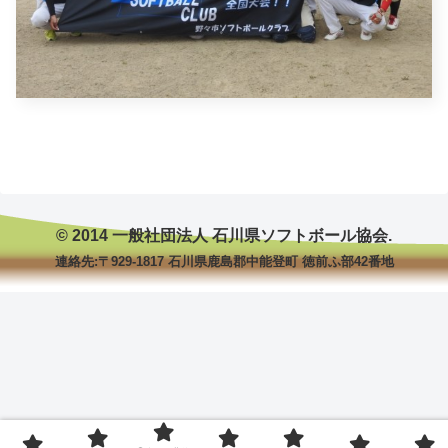
© 2014 一般社団法人 石川県ソフトボール協会.
連絡先:〒929-1817 石川県鹿島郡中能登町 徳前ふ部42番地