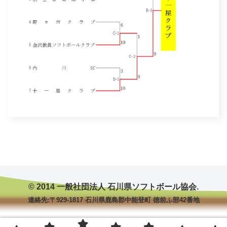
© 2014 一般社団法人 石川県ソフトボール協会.
連絡先:〒929-1817 石川県鹿島郡中能登町 徳前ふ部42番地