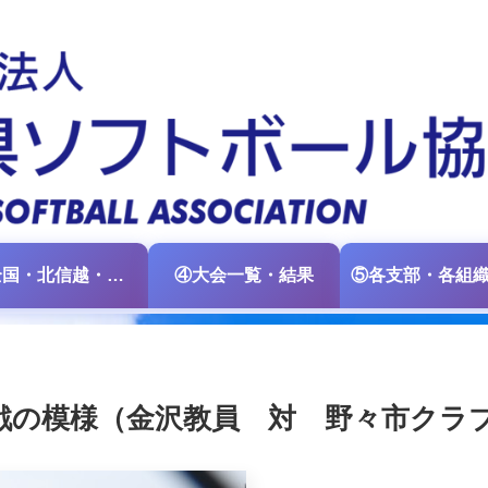
③全国・北信越・中日本大会情報
④大会一覧・結果
回戦の模様（金沢教員 対 野々市クラ