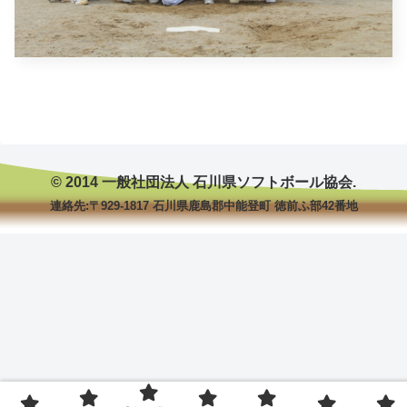
© 2014 一般社団法人 石川県ソフトボール協会.
連絡先:〒929-1817 石川県鹿島郡中能登町 徳前ふ部42番地