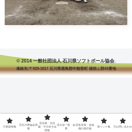
© 2014 一般社団法人 石川県ソフトボール協会.
連絡先:〒929-1817 石川県鹿島郡中能登町 徳前ふ部42番地
③全国・北信
②石川県協会情
④大会一覧・結
⑤各支部・各組
①更新情報
越・中日本大会
⑥リンク集
⑦お問い合わせ
報
果
織の掲示板
情報