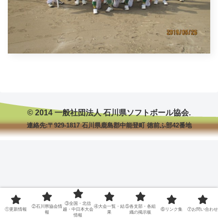
© 2014 一般社団法人 石川県ソフトボール協会.
連絡先:〒929-1817 石川県鹿島郡中能登町 徳前ふ部42番地
③全国・北信
②石川県協会情
④大会一覧・結
⑤各支部・各組
①更新情報
越・中日本大会
⑥リンク集
⑦お問い合わせ
報
果
織の掲示板
情報