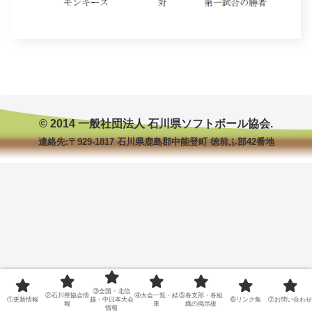
© 2014 一般社団法人 石川県ソフトボール協会.
連絡先:〒929-1817 石川県鹿島郡中能登町 徳前ふ部42番地
③全国・北信
②石川県協会情
④大会一覧・結
⑤各支部・各組
①更新情報
越・中日本大会
⑥リンク集
⑦お問い合わせ
報
果
織の掲示板
情報