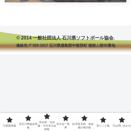
© 2014 一般社団法人 石川県ソフトボール協会.
連絡先:〒929-1817 石川県鹿島郡中能登町 徳前ふ部42番地
③全国・北信
②石川県協会情
④大会一覧・結
⑤各支部・各組
①更新情報
越・中日本大会
⑥リンク集
⑦お問い合わせ
報
果
織の掲示板
情報