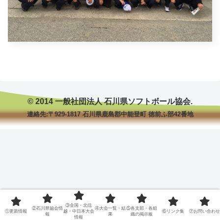
© 2014 一般社団法人 石川県ソフトボール協会.
連絡先:〒929-1817 石川県鹿島郡中能登町 徳前ふ部42番地
③全国・北信
②石川県協会情
④大会一覧・結
⑤各支部・各組
①更新情報
越・中日本大会
⑥リンク集
⑦お問い合わせ
報
果
織の掲示板
情報