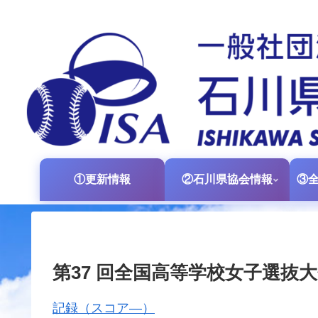
①更新情報
②石川県協会情報
第37 回全国高等学校女子選抜
記録（スコア―）