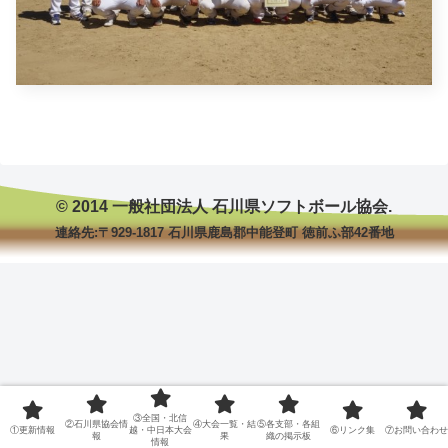
© 2014 一般社団法人 石川県ソフトボール協会.
連絡先:〒929-1817 石川県鹿島郡中能登町 徳前ふ部42番地
③全国・北信
②石川県協会情
④大会一覧・結
⑤各支部・各組
①更新情報
越・中日本大会
⑥リンク集
⑦お問い合わせ
報
果
織の掲示板
情報