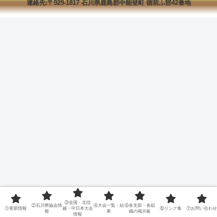
連絡先:〒929-1817 石川県鹿島郡中能登町 徳前ふ部42番地
③全国・北信
②石川県協会情
④大会一覧・結
⑤各支部・各組
①更新情報
越・中日本大会
⑥リンク集
⑦お問い合わせ
報
果
織の掲示板
情報