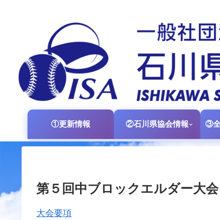
①更新情報
②石川県協会情報
第５回中ブロックエルダー大会
大会要項