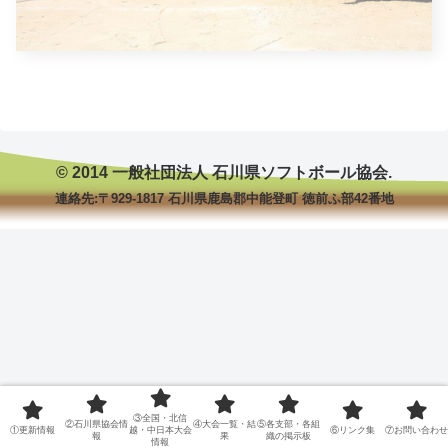
© 2014 一般社団法人 石川県ソフトボール協会.
連絡先:〒929-1817 石川県鹿島郡中能登町 徳前ふ部42番地
③全国・北信
②石川県協会情
④大会一覧・結
⑤各支部・各組
①更新情報
越・中日本大会
⑥リンク集
⑦お問い合わせ
報
果
織の掲示板
情報