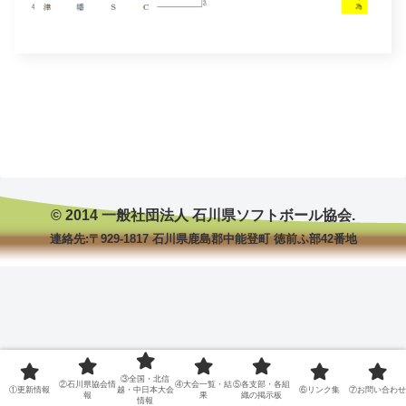
© 2014 一般社団法人 石川県ソフトボール協会.
連絡先:〒929-1817 石川県鹿島郡中能登町 徳前ふ部42番地
③全国・北信
②石川県協会情
④大会一覧・結
⑤各支部・各組
①更新情報
越・中日本大会
⑥リンク集
⑦お問い合わせ
報
果
織の掲示板
情報