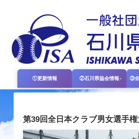
①更新情報
②石川県協会情報
第39回全日本クラブ男女選手