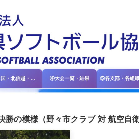
③全国・北信越・中日本大会情報
④大会一覧・結果
決勝の模様（野々市クラブ 対 航空自衛