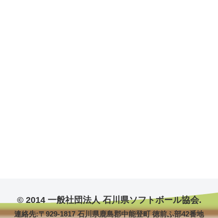
© 2014 一般社団法人 石川県ソフトボール協会.
連絡先:〒929-1817 石川県鹿島郡中能登町 徳前ふ部42番地