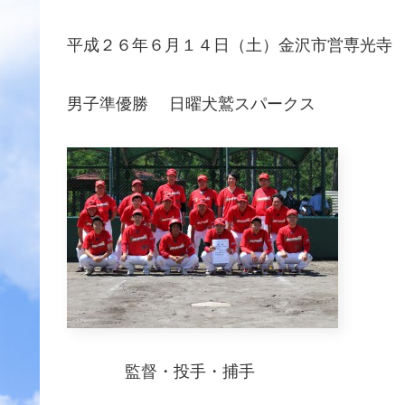
平成２６年６月１４日（土）金沢市営専光寺
男子準優勝 日曜犬鷲スパークス
監督・投手・捕手