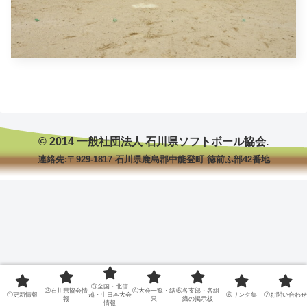
© 2014 一般社団法人 石川県ソフトボール協会.
連絡先:〒929-1817 石川県鹿島郡中能登町 徳前ふ部42番地
③全国・北信
②石川県協会情
④大会一覧・結
⑤各支部・各組
①更新情報
越・中日本大会
⑥リンク集
⑦お問い合わせ
報
果
織の掲示板
情報