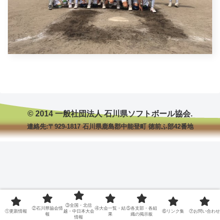
© 2014 一般社団法人 石川県ソフトボール協会.
連絡先:〒929-1817 石川県鹿島郡中能登町 徳前ふ部42番地
③全国・北信
②石川県協会情
④大会一覧・結
⑤各支部・各組
①更新情報
越・中日本大会
⑥リンク集
⑦お問い合わせ
報
果
織の掲示板
情報