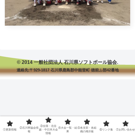
© 2014 一般社団法人 石川県ソフトボール協会.
連絡先:〒929-1817 石川県鹿島郡中能登町 徳前ふ部42番地
③全国・北信
②石川県協会情
④大会一覧・結
⑤各支部・各組
①更新情報
越・中日本大会
⑥リンク集
⑦お問い合わせ
報
果
織の掲示板
情報