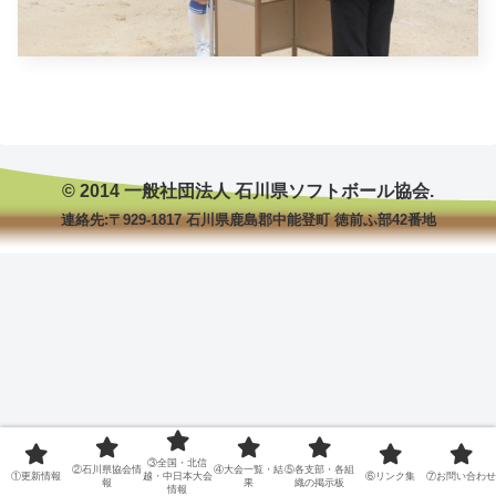
© 2014 一般社団法人 石川県ソフトボール協会.
連絡先:〒929-1817 石川県鹿島郡中能登町 徳前ふ部42番地
③全国・北信
②石川県協会情
④大会一覧・結
⑤各支部・各組
①更新情報
越・中日本大会
⑥リンク集
⑦お問い合わせ
報
果
織の掲示板
情報