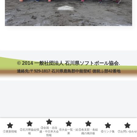
© 2014 一般社団法人 石川県ソフトボール協会.
連絡先:〒929-1817 石川県鹿島郡中能登町 徳前ふ部42番地
③全国・北信
②石川県協会情
④大会一覧・結
⑤各支部・各組
①更新情報
越・中日本大会
⑥リンク集
⑦お問い合わせ
報
果
織の掲示板
情報