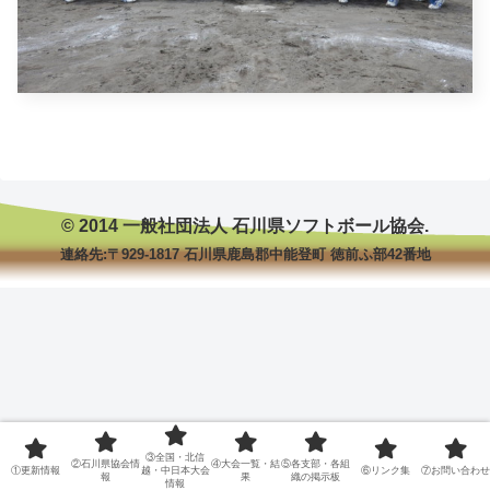
© 2014 一般社団法人 石川県ソフトボール協会.
連絡先:〒929-1817 石川県鹿島郡中能登町 徳前ふ部42番地
③全国・北信
②石川県協会情
④大会一覧・結
⑤各支部・各組
①更新情報
越・中日本大会
⑥リンク集
⑦お問い合わせ
報
果
織の掲示板
情報