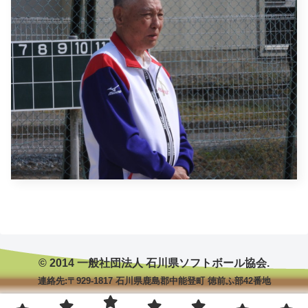
© 2014 一般社団法人 石川県ソフトボール協会.
連絡先:〒929-1817 石川県鹿島郡中能登町 徳前ふ部42番地