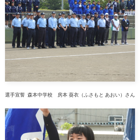
選手宣誓 森本中学校 房本 葵衣（ふさもと あおい）さん